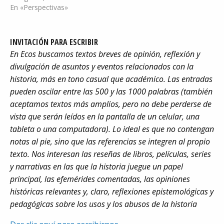
que desean ser padres y
En «Perspectivas»
que, por razones
biológicas, no pueden
serlo por sí mismos: la
INVITACIÓN PARA ESCRIBIR
maternidad subrogada.
En Ecos buscamos textos breves de opinión, reflexión y
Este término se define
divulgación de asuntos y eventos relacionados con la
como: “convertirse en
padres y madres a…
historia, más en tono casual que académico. Las entradas
pueden oscilar entre las 500 y las 1000 palabras (también
aceptamos textos más amplios, pero no debe perderse de
vista que serán leídos en la pantalla de un celular, una
tableta o una computadora). Lo ideal es que no contengan
notas al pie, sino que las referencias se integren al propio
texto. Nos interesan las reseñas de libros, películas, series
y narrativas en las que la historia juegue un papel
principal, las efemérides comentadas, las opiniones
históricas relevantes y, claro, reflexiones epistemológicas y
pedagógicas sobre los usos y los abusos de la historia