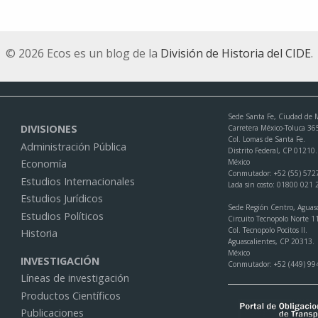
© 2026 Ecos es un blog de la
División de Historia del CIDE
.
Sede Santa Fe, Ciudad de 
DIVISIONES
Carretera México-Toluca 36
Col. Lomas de Santa Fe.
Administración Pública
Distrito Federal, CP 01210.
México
Economía
Conmutador: +52 (55) 572
Estudios Internacionales
Lada sin costo: 01800 021
Estudios Jurídicos
Sede Región Centro, Aguasc
Estudios Políticos
Circuito Tecnopolo Norte 1
Col. Tecnopolo Pocitos II.
Historia
Aguascalientes, CP 20313.
México
INVESTIGACIÓN
Conmutador: +52 (449) 99
Líneas de investigación
Productos Científicos
Publicaciones