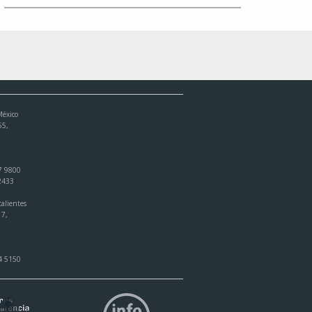
México
55,
7 9800
 2433
alientes
17,
4 5150