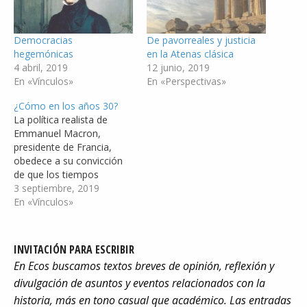
Democracias
De pavorreales y justicia
hegemónicas
en la Atenas clásica
4 abril, 2019
12 junio, 2019
En «Vínculos»
En «Perspectivas»
¿Cómo en los años 30?
La política realista de
Emmanuel Macron,
presidente de Francia,
obedece a su convicción
de que los tiempos
presentes se parecen a los
3 septiembre, 2019
años 1930, cuando Hitler
En «Vínculos»
llegaba al poder y las
democracias europeas se
debilitaban, hasta morir,
INVITACIÓN PARA ESCRIBIR
bajo los golpes de fuerzas
En Ecos buscamos textos breves de opinión, reflexión y
internas. La comparación
divulgación de asuntos y eventos relacionados con la
no puede ir demasiado
lejos,…
historia, más en tono casual que académico. Las entradas