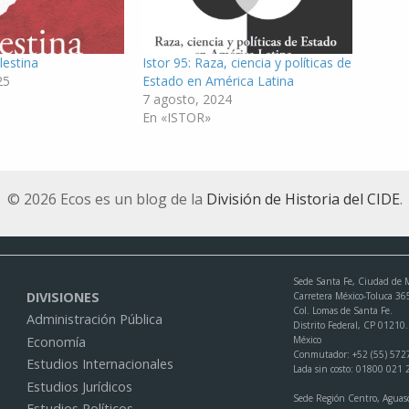
lestina
Istor 95: Raza, ciencia y políticas de
25
Estado en América Latina
7 agosto, 2024
En «ISTOR»
© 2026 Ecos es un blog de la
División de Historia del CIDE
.
Sede Santa Fe, Ciudad de 
DIVISIONES
Carretera México-Toluca 36
Col. Lomas de Santa Fe.
Administración Pública
Distrito Federal, CP 01210.
México
Economía
Conmutador: +52 (55) 572
Estudios Internacionales
Lada sin costo: 01800 021
Estudios Jurídicos
Sede Región Centro, Aguasc
Estudios Políticos