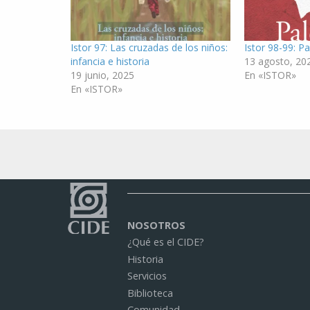
Istor 97: Las cruzadas de los niños:
Istor 98-99: Pa
infancia e historia
13 agosto, 20
19 junio, 2025
En «ISTOR»
En «ISTOR»
NOSOTROS
¿Qué es el CIDE?
Historia
Servicios
Biblioteca
Comunidad