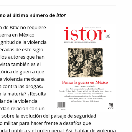
rno al último número de
Istor
ro de
Istor
no requiere
guerra en México
gnitud de la violencia
écadas de este siglo.
 los autores que han
ista también es el
tórica de guerra que
a violencia mexicana.
a contra las drogas»
 la materia? ¿Resulta
ar de la violencia
rdan relación con un
 sobre la evolución del paisaje de seguridad
o militar para hacer frente a desafíos que
ad pública y el orden penal. Así, hablar de violencia