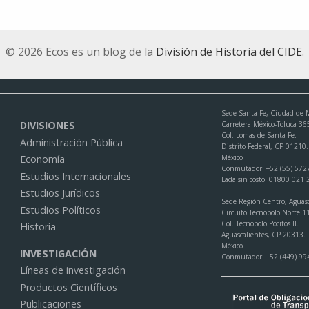
© 2026 Ecos es un blog de la
División de Historia del CIDE
.
Sede Santa Fe, Ciudad de 
DIVISIONES
Carretera México-Toluca 36
Col. Lomas de Santa Fe.
Administración Pública
Distrito Federal, CP 01210.
México
Economía
Conmutador: +52 (55) 572
Estudios Internacionales
Lada sin costo: 01800 021
Estudios Jurídicos
Sede Región Centro, Aguasc
Estudios Políticos
Circuito Tecnopolo Norte 1
Col. Tecnopolo Pocitos II.
Historia
Aguascalientes, CP 20313.
México
INVESTIGACIÓN
Conmutador: +52 (449) 99
Líneas de investigación
Productos Científicos
Publicaciones