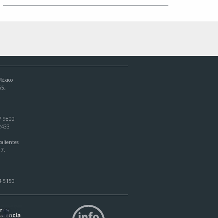
México
55,
7 9800
 2433
alientes
17,
4 5150