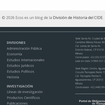
© 2026 Ecos es un blog de la
División de Historia del CIDE
.
Sede Santa Fe, Ciudad de 
DIVISIONES
Carretera México-Toluca 36
Col. Lomas de Santa Fe.
Administración Pública
Distrito Federal, CP 01210.
México
Economía
Conmutador: +52 (55) 572
Estudios Internacionales
Lada sin costo: 01800 021
Estudios Jurídicos
Sede Región Centro, Aguasc
Estudios Políticos
Circuito Tecnopolo Norte 1
Col. Tecnopolo Pocitos II.
Historia
Aguascalientes, CP 20313.
México
INVESTIGACIÓN
Conmutador: +52 (449) 99
Líneas de investigación
Productos Científicos
Publicaciones