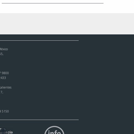
México
55,
7 9800
 2433
alientes
17,
4 5150