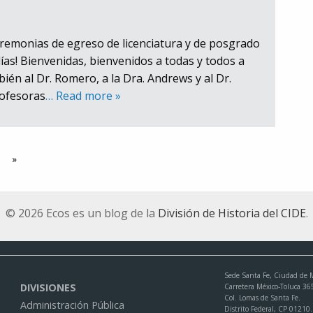
eremonias de egreso de licenciatura y de posgrado
ías! Bienvenidas, bienvenidos a todas y todos a
bién al Dr. Romero, a la Dra. Andrews y al Dr.
rofesoras
… Read more »
»
© 2026 Ecos es un blog de la
División de Historia del CIDE
.
Sede Santa Fe, Ciudad de 
DIVISIONES
Carretera México-Toluca 36
Col. Lomas de Santa Fe.
Administración Pública
Distrito Federal, CP 01210.