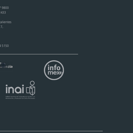
7 9800
 2433
alientes
17,
4 5150