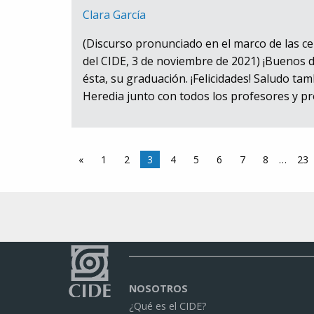
Clara García
(Discurso pronunciado en el marco de las c
del CIDE, 3 de noviembre de 2021) ¡Buenos d
ésta, su graduación. ¡Felicidades! Saludo tam
Heredia junto con todos los profesores y p
«
1
2
3
4
5
6
7
8
…
23
NOSOTROS
¿Qué es el CIDE?