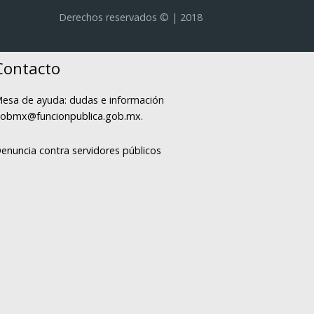
Derechos reservados © | 2018
Contacto
esa de ayuda: dudas e información
obmx@funcionpublica.gob.mx
.
enuncia contra servidores públicos